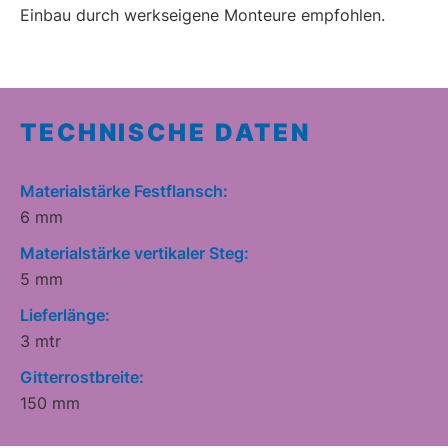
Einbau durch werkseigene Monteure empfohlen.
TECHNISCHE DATEN
Materialstärke Festflansch:
6 mm
Materialstärke vertikaler Steg:
5 mm
Lieferlänge:
3 mtr
Gitterrostbreite:
150 mm