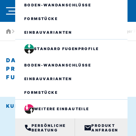
BODEN-WANDANSCHLÜSSE
FORMSTÜCKE
Produkte
Wasserdichte Fugenprofile
Das Buchberger P
EINBAUVARIANTEN
STANDARD FUGENPROFILE
DAS BUCHBERGER
BODEN-WANDANSCHLÜSSE
PROFILSYSTEM - WASSERDICHTE
FUGENPROFILE
EINBAUVARIANTEN
FORMSTÜCKE
KURZE FOLIE
WEITERE EINBAUTEILE
PERSÖNLICHE
PRODUKT
BERATUNG
ANFRAGEN