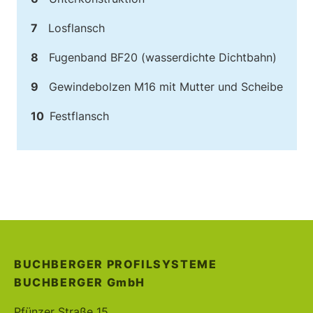
7
Losflansch
8
Fugenband BF20 (wasserdichte Dichtbahn)
9
Gewindebolzen M16 mit Mutter und Scheibe
10
Festflansch
BUCHBERGER PROFILSYSTEME
BUCHBERGER
GmbH
Pfünzer Straße 15