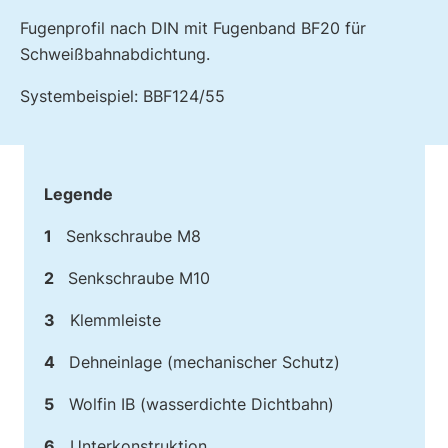
Fugenprofil nach DIN mit Fugenband BF20 für
Schweißbahnabdichtung.
Systembeispiel: BBF124/55
Legende
1
Senkschraube M8
2
Senkschraube M10
3
Klemmleiste
4
Dehneinlage (mechanischer Schutz)
5
Wolfin IB (wasserdichte Dichtbahn)
6
Unterkonstruktion