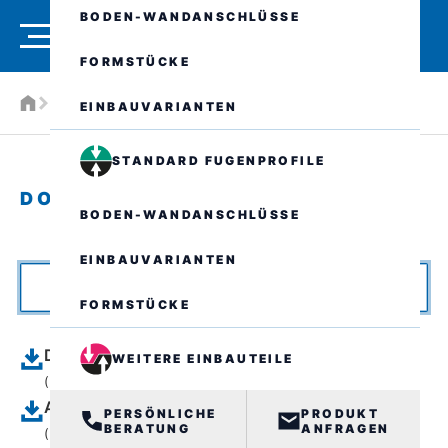
BODEN-WANDANSCHLÜSSE
FORMSTÜCKE
Service
Downloads
EINBAUVARIANTEN
STANDARD FUGENPROFILE
DOWNLOADS
BODEN-WANDANSCHLÜSSE
EINBAUVARIANTEN
FORMSTÜCKE
Datenblätter
WEITERE EINBAUTEILE
(209 Dokumente)
Ausschreibungsunterlagen
PERSÖNLICHE
PRODUKT
BERATUNG
ANFRAGEN
(202 Dokumente)