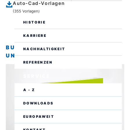
Auto-Cad-Vorlagen
UNTERNEHMEN
(355 Vorlagen)
HISTORIE
KARRIERE
BUCHBERGER KUNDENMAGAZIN
NACHHALTIGKEIT
UND PRODUKT-KATALOGE
REFERENZEN
SERVICE
A - Z
DOWNLOADS
EUROPAWEIT
KONTAKT