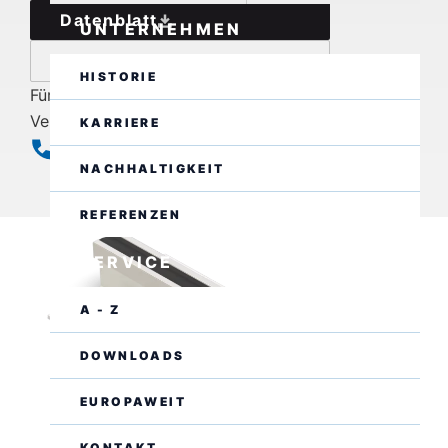
Datenblatt
UNTERNEHMEN
jetzt anfragen
HISTORIE
Für weitere Fragen stehen wir auch telefonisch zur
Verfügung.
KARRIERE
+49(0)8406/9294-0
NACHHALTIGKEIT
Geschlossen
Öffnet morgen um 07:00 Uhr
REFERENZEN
SERVICE
A - Z
DOWNLOADS
EUROPAWEIT
KONTAKT