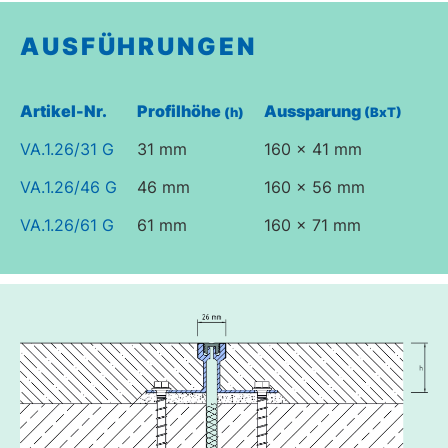
AUSFÜHRUNGEN
Artikel-Nr.
Profilhöhe
Aussparung
(h)
(BxT)
VA.1.26/31 G
31 mm
160 x 41 mm
VA.1.26/46 G
46 mm
160 x 56 mm
VA.1.26/61 G
61 mm
160 x 71 mm