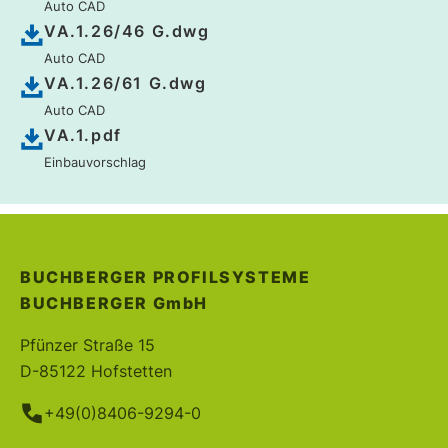
Auto CAD
VA.1.26/46 G.dwg
Auto CAD
VA.1.26/61 G.dwg
Auto CAD
VA.1.pdf
Einbauvorschlag
BUCHBERGER PROFILSYSTEME
BUCHBERGER
GmbH
Pfünzer Straße 15
D-85122 Hofstetten
+49(0)8406-9294-0