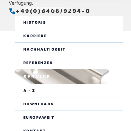
Verfügung.
UNTERNEHMEN
+49(0)8406/9294-0
Geöffnet
Schließt um 13:00 Uhr
HISTORIE
KARRIERE
NACHHALTIGKEIT
REFERENZEN
SERVICE
A - Z
DOWNLOADS
EUROPAWEIT
KONTAKT