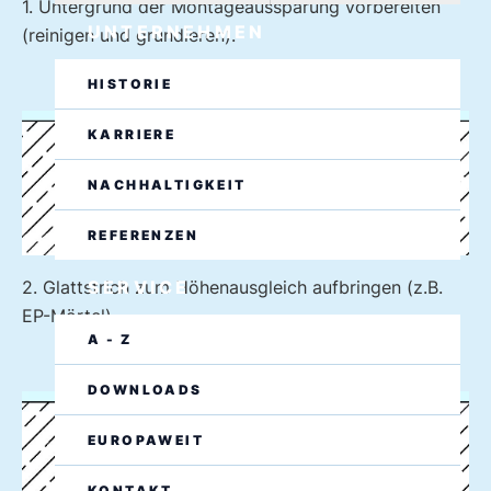
1. Untergrund der Montageaussparung vorbereiten
UNTERNEHMEN
(reinigen und grundieren).
HISTORIE
KARRIERE
NACHHALTIGKEIT
REFERENZEN
SERVICE
2. Glattstrich zum Höhenausgleich aufbringen (z.B.
EP-Mörtel).
A - Z
DOWNLOADS
EUROPAWEIT
KONTAKT