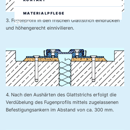
MATERIALPFLEGE
3. Fugenprofil in den frischen Glattstrich eindrücken
DE
EN
und höhengerecht einnivilieren.
4. Nach den Aushärten des Glattstrichs erfolgt die
Verdübelung des Fugenprofils mittels zugelassenen
Befestigungsankern im Abstand von ca. 300 mm.