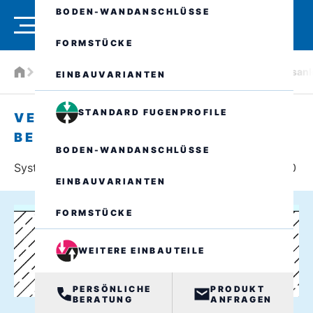
BODEN-WANDANSCHLÜSSE
FORMSTÜCKE
Produkte
Wasserdichte Fugenprofile
Verarbeitungsanl
EINBAUVARIANTEN
STANDARD FUGENPROFILE
VERARBEITUNGSANLEITUNG BEI
BESCHICHTUNG
BODEN-WANDANSCHLÜSSE
Systembeispiel: VA.8.95/20 mit Vergussprofil VP5/20
EINBAUVARIANTEN
FORMSTÜCKE
WEITERE EINBAUTEILE
PERSÖNLICHE
PRODUKT
BERATUNG
ANFRAGEN