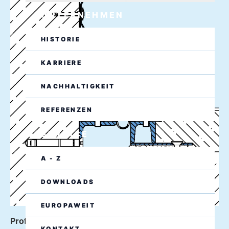
UNTERNEHMEN
HISTORIE
KARRIERE
NACHHALTIGKEIT
REFERENZEN
SERVICE
A - Z
DOWNLOADS
EUROPAWEIT
Profilausführung Boden-Wandanschluss W2
KONTAKT