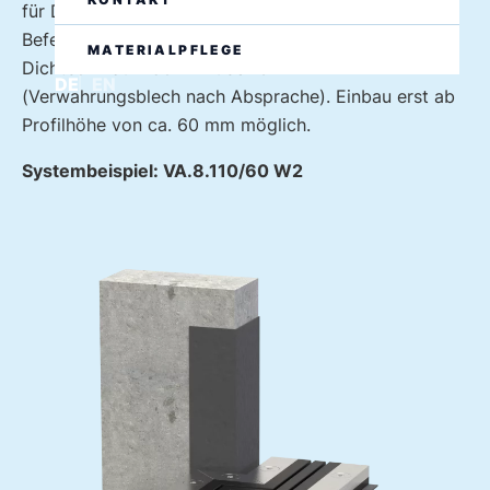
für Dehnungsfugen an aufgehenden Bauteilen mit
Befestigungsschenkel nach unten. Hochzug der
MATERIALPFLEGE
Dichtbahn auf 150 mm über OK-FFB
DE
EN
(Verwahrungsblech nach Absprache). Einbau erst ab
Profilhöhe von ca. 60 mm möglich.
Systembeispiel: VA.8.110/60 W2