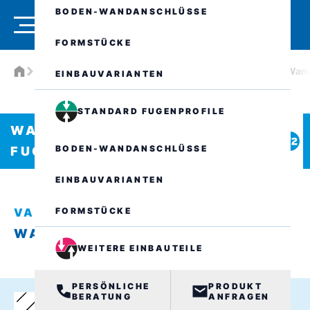
BODEN-WANDANSCHLÜSSE
FORMSTÜCKE
Produkte
Wasserdichte Fugenprofile
VA.8.196/..
Wand
EINBAUVARIANTEN
STANDARD FUGENPROFILE
WASSERDICHTE
BODEN-WANDANSCHLÜSSE
FUGENPROFILE
EINBAUVARIANTEN
FORMSTÜCKE
VA.8.196/..
WANDANSCHLUSS W2
WEITERE EINBAUTEILE
PERSÖNLICHE
PRODUKT
BERATUNG
ANFRAGEN