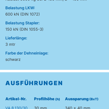
Belastung LKW:
600 kN (DIN 1072)
Belastung Stapler:
150 kN (DIN 1055-3)
Lieferlänge:
3 mtr
Farbe der Dehneinlage:
schwarz
AUSFÜHRUNGEN
Artikel-Nr.
Profilhöhe
Aussparung
(h)
(BxT)
VA.8.130/30
30 mm
340 x 40 mm