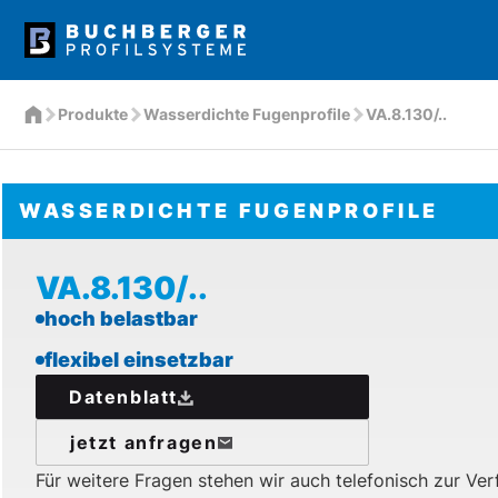
Produkte
Wasserdichte Fugenprofile
VA.8.130/..
WASSERDICHTE FUGENPROFILE
VA.8.130/..
hoch belastbar
flexibel einsetzbar
Datenblatt
jetzt anfragen
Für weitere Fragen stehen wir auch telefonisch zur Ve