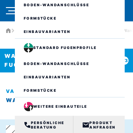
BODEN-WANDANSCHLÜSSE
FORMSTÜCKE
Produkte
Wasserdichte Fugenprofile
VA.8.115/0
Wand
EINBAUVARIANTEN
STANDARD FUGENPROFILE
WASSERDICHTE
BODEN-WANDANSCHLÜSSE
FUGENPROFILE
EINBAUVARIANTEN
FORMSTÜCKE
VA.8.115/0
WANDANSCHLUSS W1
WEITERE EINBAUTEILE
PERSÖNLICHE
PRODUKT
BERATUNG
ANFRAGEN