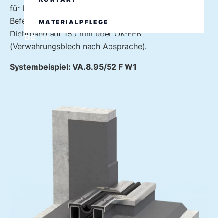
für Dehnungsfugen an aufgehenden Bauteilen mit
Befestigungsschenkel nach oben. Hochzug der
MATERIALPFLEGE
Dichtbahn auf 150 mm über OK-FFB
DE
EN
(Verwahrungsblech nach Absprache).
Systembeispiel: VA.8.95/52 F W1