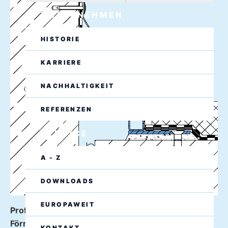
UNTERNEHMEN
HISTORIE
KARRIERE
NACHHALTIGKEIT
REFERENZEN
SERVICE
A - Z
DOWNLOADS
EUROPAWEIT
Profilausführung Boden-Wandanschluss W1 (Z-
Förmig)
KONTAKT