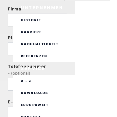
UNTERNEHMEN
Firma
HISTORIE
KARRIERE
PLZ
- (optional)
NACHHALTIGKEIT
REFERENZEN
Telefonnummer
SERVICE
- (optional)
A - Z
DOWNLOADS
E-Mail
EUROPAWEIT
KONTAKT