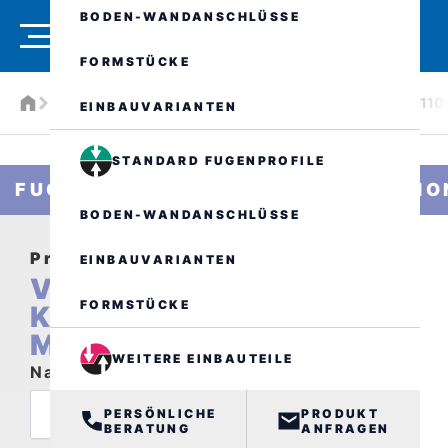
BODEN-WANDANSCHLÜSSE
FORMSTÜCKE
Produkte
Fugenprofil-/Rinnenkombinationen
VA.8.110/
EINBAUVARIANTEN
STANDARD FUGENPROFILE
FUGENPROFIL-/RINNENKOMBINATIO
BODEN-WANDANSCHLÜSSE
Produktanfrage
EINBAUVARIANTEN
VA.8.110/..
FORMSTÜCKE
KOMBINIERT
MIT ALR.2
WEITERE EINBAUTEILE
Name
PERSÖNLICHE
PRODUKT
BERATUNG
ANFRAGEN