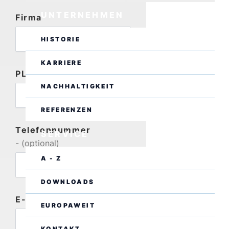
UNTERNEHMEN
Firma
HISTORIE
KARRIERE
PLZ
- (optional)
NACHHALTIGKEIT
REFERENZEN
Telefonnummer
SERVICE
- (optional)
A - Z
DOWNLOADS
E-Mail
EUROPAWEIT
KONTAKT