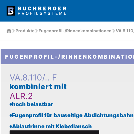
Produkte
Fugenprofil-/Rinnenkombinationen
VA.8.110/
FUGENPROFIL-/RINNENKOMBINATI
VA.8.110/.. F
kombiniert mit
ALR.2
hoch belastbar
Fugenprofil für bauseitige Abdichtungsbahn
Ablaufrinne mit Klebeflansch