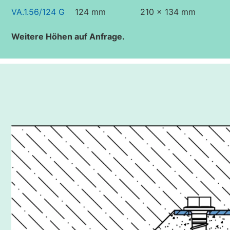
VA.1.56/124 G
124 mm
210 x 134 mm
Weitere Höhen auf Anfrage.