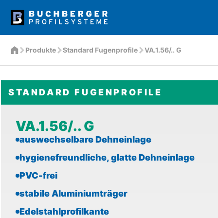
Produkte
Standard Fugenprofile
VA.1.56/.. G
STANDARD FUGENPROFILE
VA.1.56/.. G
auswechselbare Dehneinlage
hygienefreundliche, glatte Dehneinlage
PVC-frei
stabile Aluminiumträger
Edelstahlprofilkante