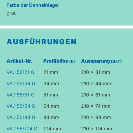
Farbe der Dehneinlage:
grau
AUSFÜHRUNGEN
Artikel-Nr.
Profilhöhe
Aussparung
(h)
(BxT)
VA.1.56/21 G
21 mm
210 x 31 mm
VA.1.56/34 G
34 mm
210 x 44 mm
VA.1.56/51 G
51 mm
210 x 61 mm
VA.1.56/64 G
64 mm
210 x 74 mm
VA.1.56/84 G
84 mm
210 x 94 mm
VA.1.56/104 G
104 mm
210 x 114 mm