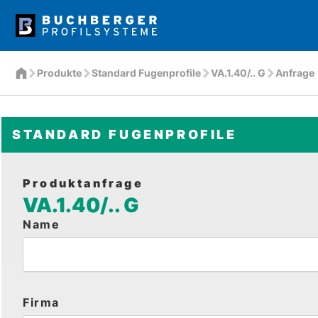
Produkte
Standard Fugenprofile
VA.1.40/.. G
Anfrage
STANDARD FUGENPROFILE
Produktanfrage
VA.1.40/.. G
Name
Firma