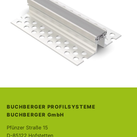
BUCHBERGER PROFILSYSTEME
BUCHBERGER
GmbH
Pfünzer Straße 15
D-85122 Hofstetten