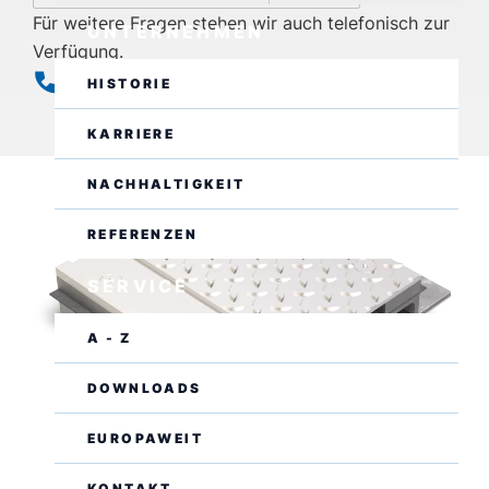
Für weitere Fragen stehen wir auch telefonisch zur
UNTERNEHMEN
Verfügung.
+49(0)8406/9294-0
HISTORIE
Geschlossen
Öffnet morgen um 07:00 Uhr
KARRIERE
NACHHALTIGKEIT
REFERENZEN
SERVICE
A - Z
DOWNLOADS
EUROPAWEIT
KONTAKT