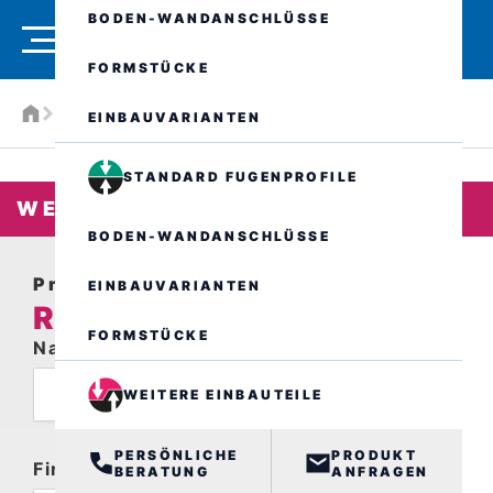
BODEN-WANDANSCHLÜSSE
FORMSTÜCKE
Produkte
Weitere Einbauteile
RDF.. WD
Anfrage
EINBAUVARIANTEN
STANDARD FUGENPROFILE
WEITERE EINBAUTEILE
BODEN-WANDANSCHLÜSSE
Produktanfrage
EINBAUVARIANTEN
RDF.. WD
FORMSTÜCKE
Name
WEITERE EINBAUTEILE
PERSÖNLICHE
PRODUKT
Firma
BERATUNG
ANFRAGEN