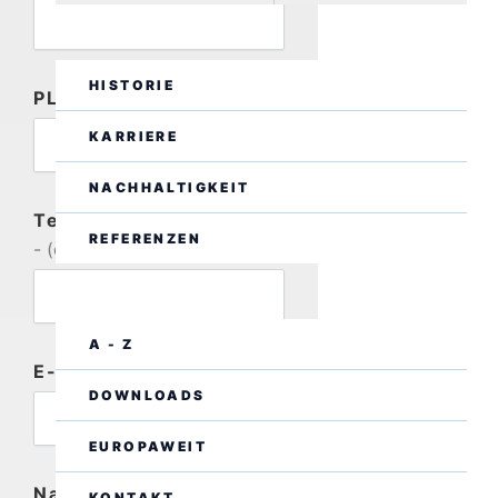
UNTERNEHMEN
HISTORIE
PLZ
- (optional)
KARRIERE
NACHHALTIGKEIT
Telefonnummer
REFERENZEN
- (optional)
SERVICE
A - Z
E-Mail
DOWNLOADS
EUROPAWEIT
Nachricht
KONTAKT