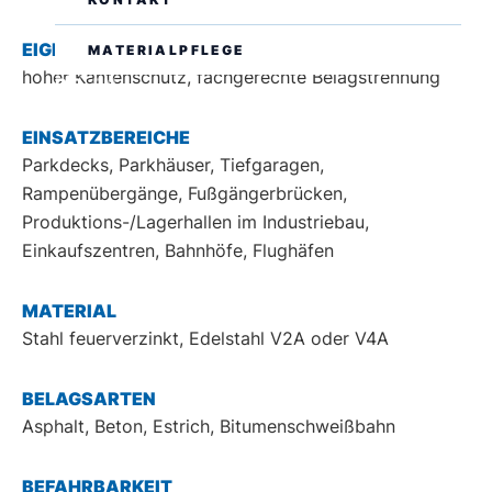
EIGENSCHAFTEN
MATERIALPFLEGE
hoher Kantenschutz, fachgerechte Belagstrennung
DE
EN
EINSATZBEREICHE
Parkdecks, Parkhäuser, Tiefgaragen,
Rampenübergänge, Fußgängerbrücken,
Produktions-/Lagerhallen im Industriebau,
Einkaufszentren, Bahnhöfe, Flughäfen
MATERIAL
Stahl feuerverzinkt, Edelstahl V2A oder V4A
BELAGSARTEN
Asphalt, Beton, Estrich, Bitumenschweißbahn
BEFAHRBARKEIT