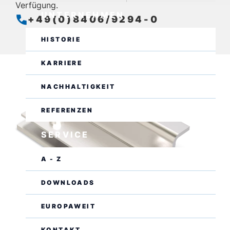
Verfügung.
UNTERNEHMEN
+49(0)8406/9294-0
Geschlossen
Öffnet um 07:00 Uhr
HISTORIE
KARRIERE
NACHHALTIGKEIT
REFERENZEN
SERVICE
A - Z
DOWNLOADS
EUROPAWEIT
KONTAKT