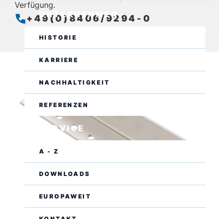
Verfügung.
UNTERNEHMEN
+49(0)8406/9294-0
Geschlossen
Öffnet am Montag um 07:00 Uhr
HISTORIE
KARRIERE
NACHHALTIGKEIT
REFERENZEN
SERVICE
A - Z
DOWNLOADS
EUROPAWEIT
KONTAKT