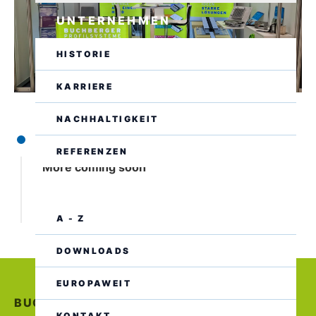
UNTERNEHMEN
HISTORIE
KARRIERE
NACHHALTIGKEIT
TBD
REFERENZEN
More coming soon
SERVICE
A - Z
DOWNLOADS
EUROPAWEIT
BUCHBERGER PROFILSYSTEME
KONTAKT